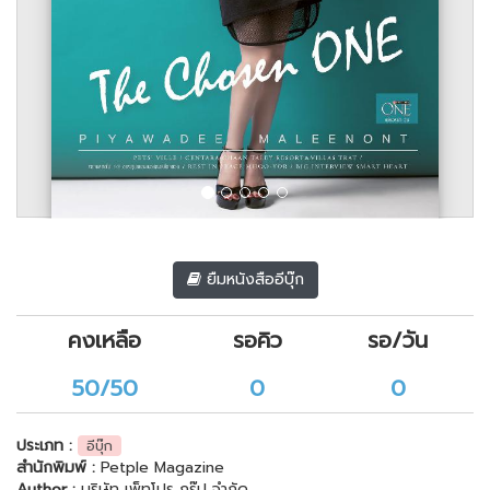
ยืมหนังสืออีบุ๊ก
คงเหลือ
รอคิว
รอ/วัน
50/50
0
0
ประเภท :
อีบุ๊ก
สำนักพิมพ์ :
Petple Magazine
Author :
บริษัท เพ็ทโปร กรุ๊ป จำกัด