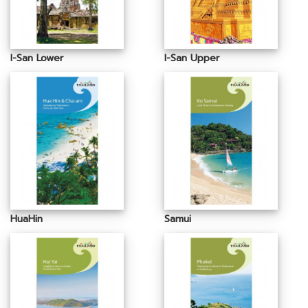
I-San Lower
I-San Upper
HuaHin
Samui