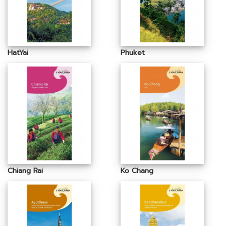
HatYai
Phuket
Chiang Rai
Ko Chang