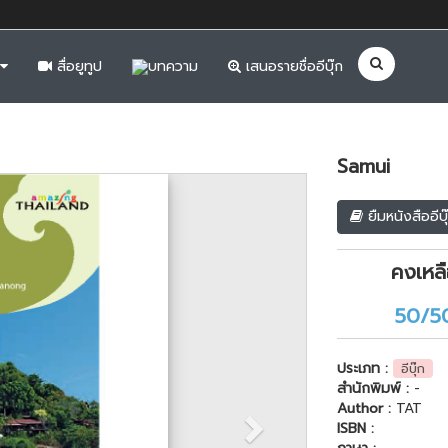
สื่อยูทูป
บทความ
เสนอรายชื่ออีบุ๊ก
Samui
Next
ยืมหนังสืออีบุ
คงเหล
50/5
ประเภท :
อีบุ๊ก
สำนักพิมพ์ :
-
Author :
TAT
ISBN :