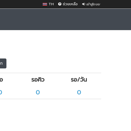
TH
ช่วยเหลือ
เข้าสู่ระบบ
๊ก
ือ
รอคิว
รอ/วัน
0
0
0