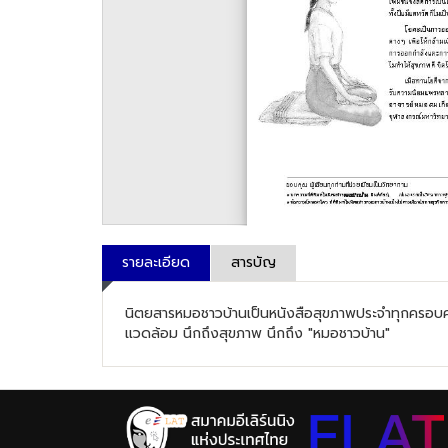
รายละเอียด
สารบัญ
นิตยสารหมอชาวบ้านเป็นหนังสือสุขภาพประจำทุกครอบครัวท
แวดล้อม นึกถึงสุขภาพ นึกถึง "หมอชาวบ้าน"