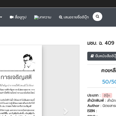
สื่อยูทูป
บทความ
เสนอรายชื่ออีบุ๊ก
มชบ. ฉ. 40
Next
ยืมหนังสืออีบุ
คงเหล
50/5
ประเภท :
อีบุ๊ก
สำนักพิมพ์ :
สำนัก
Author :
นิตยสาร
ISBN :