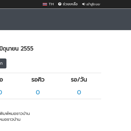
TH
ช่วยเหลือ
เข้าสู่ระบบ
มิถุนายน 2555
๊ก
ือ
รอคิว
รอ/วัน
0
0
0
พิมพ์หมอชาวบ้าน
หมอชาวบ้าน