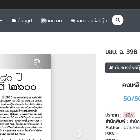
สื่อยูทูป
บทความ
เสนอรายชื่ออีบุ๊ก
มชบ. ฉ. 398 
Next
ยืมหนังสืออีบุ
คงเหล
50/5
ประเภท :
อีบุ๊ก
สำนักพิมพ์ :
สำนัก
Author :
นิตยสาร
ISBN :