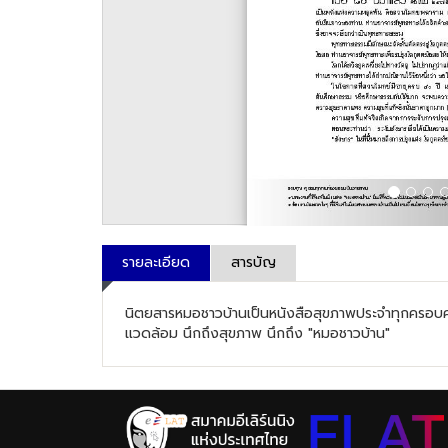
รายละเอียด
สารบัญ
นิตยสารหมอชาวบ้านเป็นหนังสือสุขภาพประจำทุกครอบครัวท
แวดล้อม นึกถึงสุขภาพ นึกถึง "หมอชาวบ้าน"